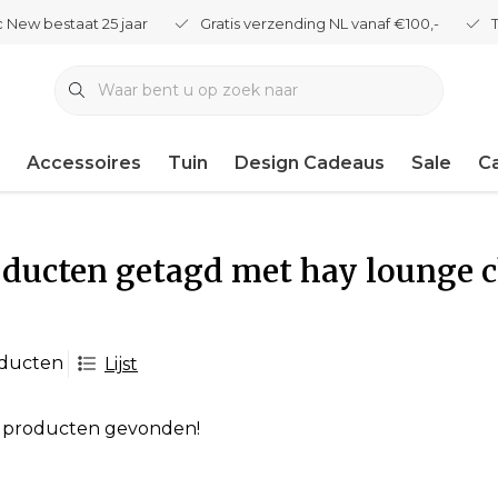
 New bestaat 25 jaar
Gratis verzending NL vanaf €100,-
Accessoires
Tuin
Design Cadeaus
Sale
C
ducten getagd met hay lounge c
oducten
Lijst
 producten gevonden!