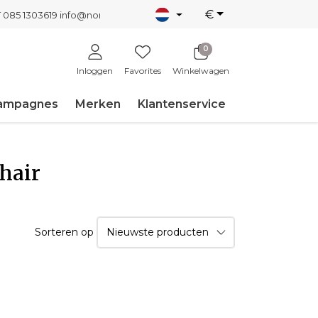
€
T 085 1303619
info@nordicnew.nl
0
Inloggen
Favorites
Winkelwagen
ampagnes
Merken
Klantenservice
hair
Sorteren op