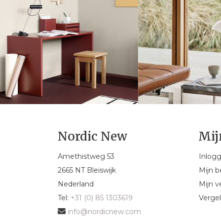
Nordic New
Mij
Amethistweg 53
Inlog
2665 NT Bleiswijk
Mijn b
Nederland
Mijn ve
Tel:
+31 (0) 85 1303619
Vergel
info@nordicnew.com