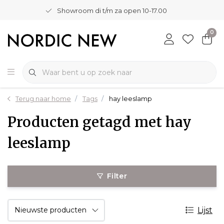
Showroom di t/m za open 10-17.00
0
Terug naar home
Tags
hay leeslamp
Producten getagd met hay
leeslamp
Filter
Lijst