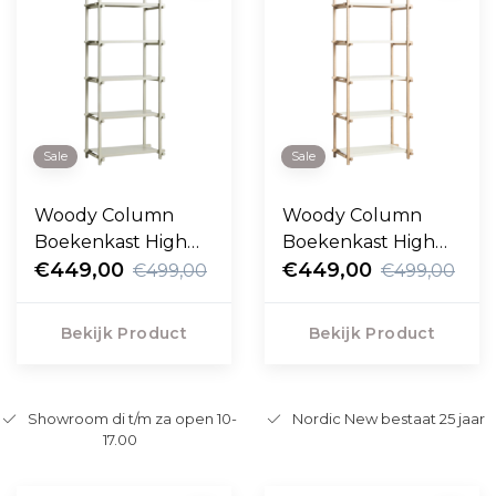
Sale
Sale
Woody Column
Woody Column
Boekenkast High
Boekenkast High
smokey grijs
€449,00
gezeept eiken,
€449,00
€499,00
€499,00
beuken
almond white
Bekijk Product
Bekijk Product
Showroom di t/m za open 10-
Nordic New bestaat 25 jaar
17.00