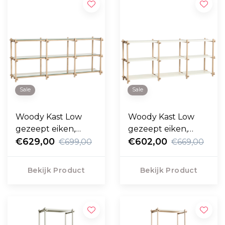
Sale
Sale
Woody Kast Low
Woody Kast Low
gezeept eiken,
gezeept eiken,
helder glas
€629,00
almond white
€602,00
€699,00
€669,00
Bekijk Product
Bekijk Product