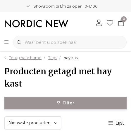
Showroom di t/m za open 10-17.00
0
Terug naar home
Tags
hay kast
Producten getagd met hay
kast
Filter
Lijst