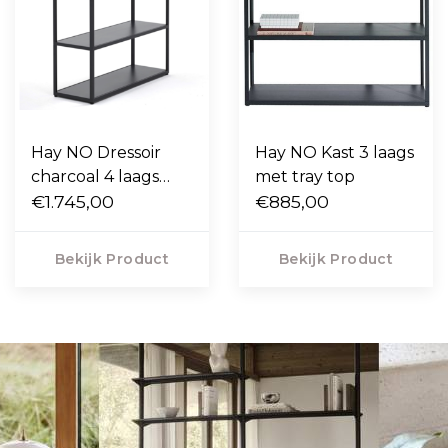
Hay NO Dressoir
Hay NO Kast 3 laags
charcoal 4 laags
met tray top
met sliding door en
€1.745,00
€885,00
tray top
Bekijk Product
Bekijk Product