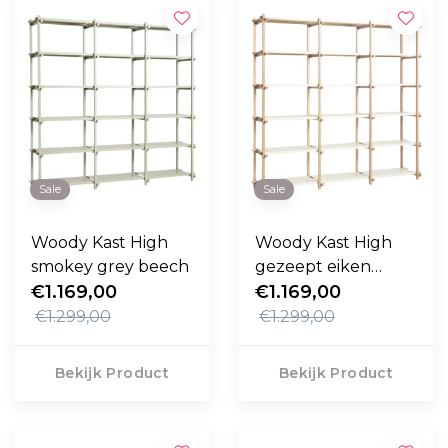
Sale
Sale
Woody Kast High
Woody Kast High
smokey grey beech
gezeept eiken
€1.169,00
frame, almond wit
€1.169,00
€1.299,00
€1.299,00
Bekijk Product
Bekijk Product