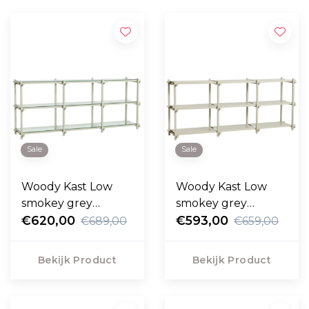
Sale
Sale
Woody Kast Low
Woody Kast Low
smokey grey
smokey grey
beuken, helder glas
€620,00
beuken
€593,00
€689,00
€659,00
Bekijk Product
Bekijk Product