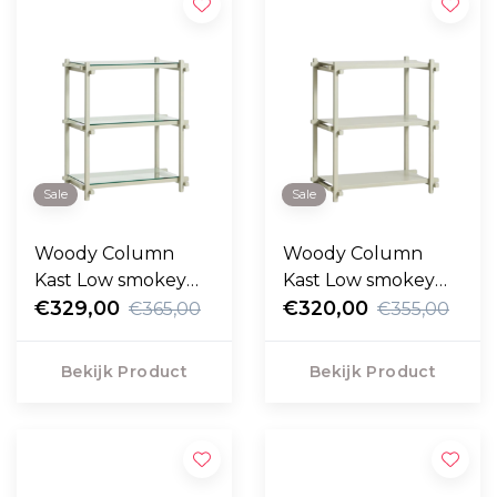
Sale
Sale
Woody Column
Woody Column
Kast Low smokey
Kast Low smokey
grijs beuken, glas
€329,00
grijs beuken
€320,00
€365,00
€355,00
Bekijk Product
Bekijk Product