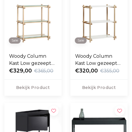
Sale
Sale
Woody Column
Woody Column
Kast Low gezeept
Kast Low gezeept
eiken, glas
€329,00
eiken, almond white
€320,00
€365,00
€355,00
Bekijk Product
Bekijk Product