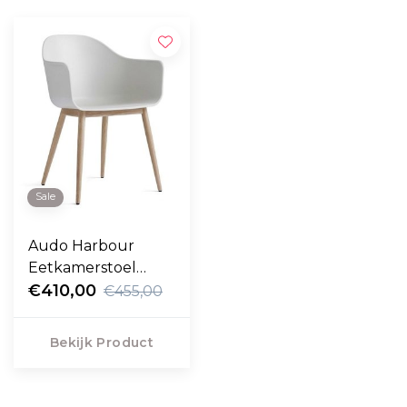
Sale
Audo Harbour
Eetkamerstoel
plastic, houten
€410,00
€455,00
poten
Bekijk Product