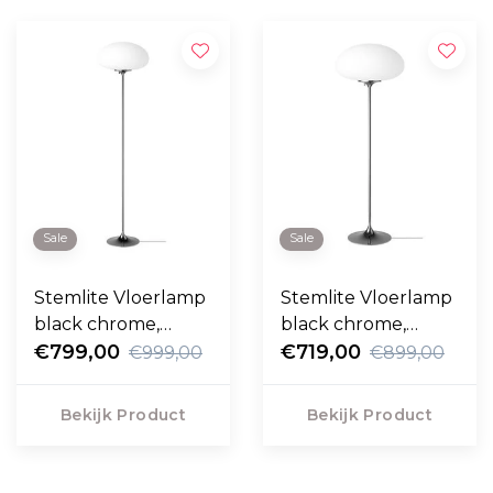
Sale
Sale
Stemlite Vloerlamp
Stemlite Vloerlamp
black chrome,
black chrome,
frosted glass H150
€799,00
frosted glass H110
€719,00
€999,00
€899,00
Bekijk Product
Bekijk Product