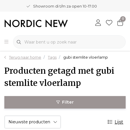
Showroom di t/m za open 10-17.00
0
Terug naar home
Tags
gubi stemlite vloerlamp
Producten getagd met gubi
stemlite vloerlamp
Filter
Lijst