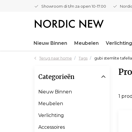
Showroom di t/m za open 10-17.00
Nordic
Nieuw Binnen
Meubelen
Verlichting
Terug naar home
Tags
gubi stemlite tafel
Pro
Categorieën
Nieuw Binnen
1 pro
Meubelen
Verlichting
Accessoires