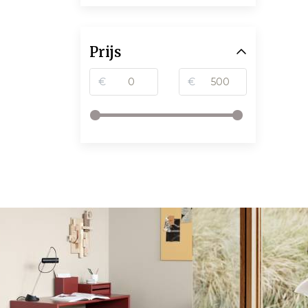
Prijs
€
€