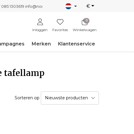
€
T 085 1303619
info@nordicnew.nl
0
Inloggen
Favorites
Winkelwagen
ampagnes
Merken
Klantenservice
e tafellamp
Sorteren op