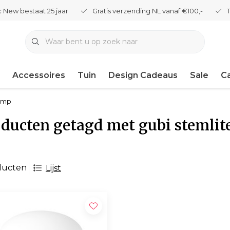
 New bestaat 25 jaar
Gratis verzending NL vanaf €100,-
Accessoires
Tuin
Design Cadeaus
Sale
C
lamp
ducten getagd met gubi stemlit
ducten
Lijst