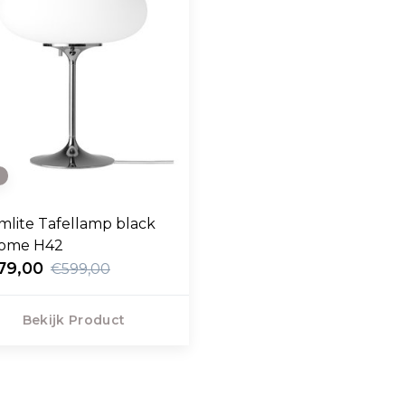
e
mlite Tafellamp black
ome H42
79,00
€599,00
Bekijk Product