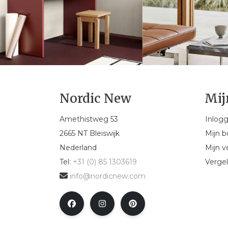
Nordic New
Mij
Amethistweg 53
Inlog
2665 NT Bleiswijk
Mijn b
Nederland
Mijn ve
Tel:
+31 (0) 85 1303619
Vergel
info@nordicnew.com