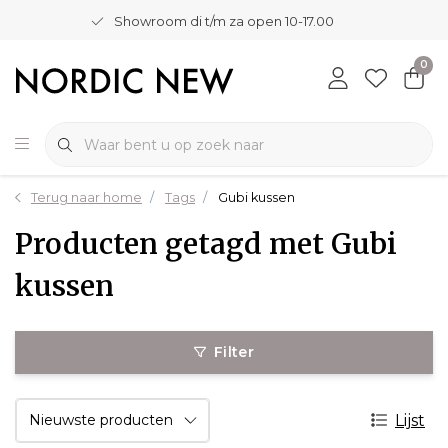
Showroom di t/m za open 10-17.00
0
Terug naar home
Tags
Gubi kussen
Producten getagd met Gubi
kussen
Filter
Lijst