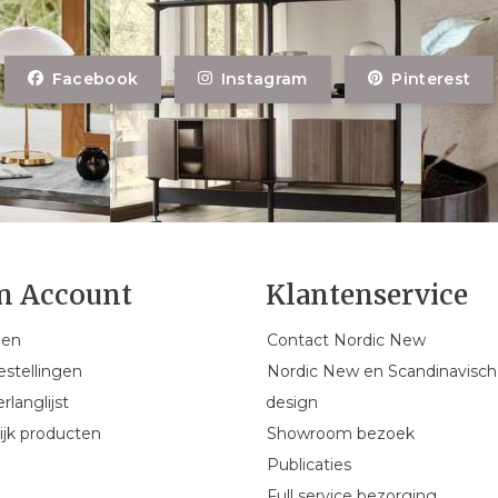
Facebook
Instagram
Pinterest
n Account
Klantenservice
gen
Contact Nordic New
estellingen
Nordic New en Scandinavisch
rlanglijst
design
ijk producten
Showroom bezoek
Publicaties
Full service bezorging