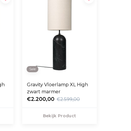
Sale
gh
Gravity Vloerlamp XL High
zwart marmer
€2.200,00
€2.599,00
Bekijk Product