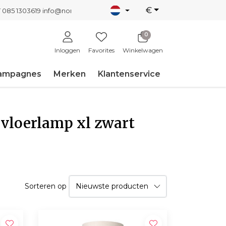
€
T 085 1303619
info@nordicnew.nl
0
Inloggen
Favorites
Winkelwagen
ampagnes
Merken
Klantenservice
 vloerlamp xl zwart
Sorteren op