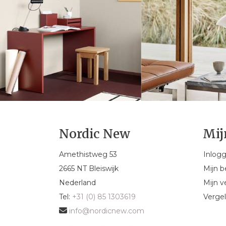
Nordic New
Mij
Amethistweg 53
Inlog
2665 NT Bleiswijk
Mijn b
Nederland
Mijn ve
Tel:
+31 (0) 85 1303619
Vergel
info@nordicnew.com