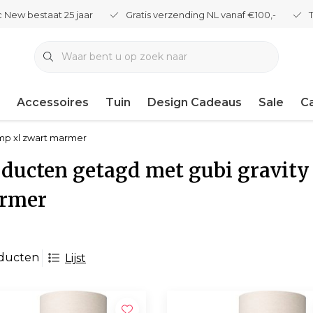
 New bestaat 25 jaar
Gratis verzending NL vanaf €100,-
Accessoires
Tuin
Design Cadeaus
Sale
C
amp xl zwart marmer
ducten getagd met gubi gravity
rmer
oducten
Lijst