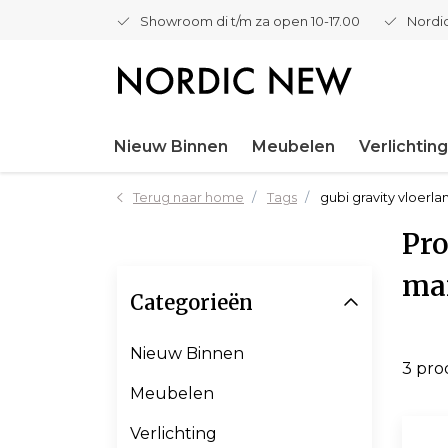
Showroom di t/m za open 10-17.00
Nordic
Nieuw Binnen
Meubelen
Verlichting
Terug naar home
Tags
gubi gravity vloerl
Pro
ma
Categorieën
Nieuw Binnen
3 pr
Meubelen
Verlichting