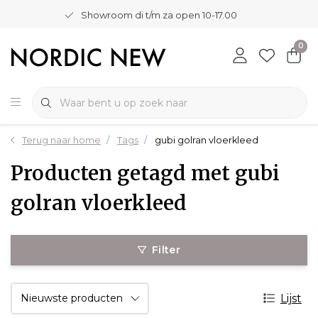
Showroom di t/m za open 10-17.00
0
Terug naar home
Tags
gubi golran vloerkleed
Producten getagd met gubi
golran vloerkleed
Filter
Lijst