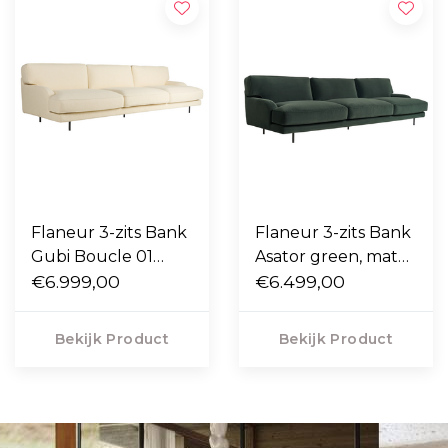
Flaneur 3-zits Bank
Flaneur 3-zits Bank
Gubi Boucle 01
Asator green, mat
cream, mat zwart
€6.999,00
zwart poten
€6.499,00
poten
Bekijk Product
Bekijk Product