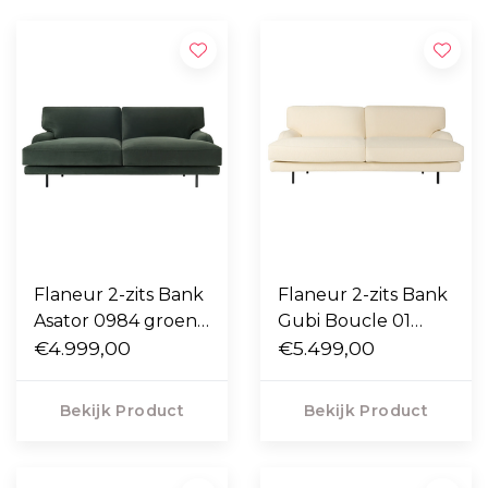
Flaneur 2-zits Bank
Flaneur 2-zits Bank
Asator 0984 groen,
Gubi Boucle 01
mat zwart poten
€4.999,00
cream, mat zwart
€5.499,00
poten
Bekijk Product
Bekijk Product