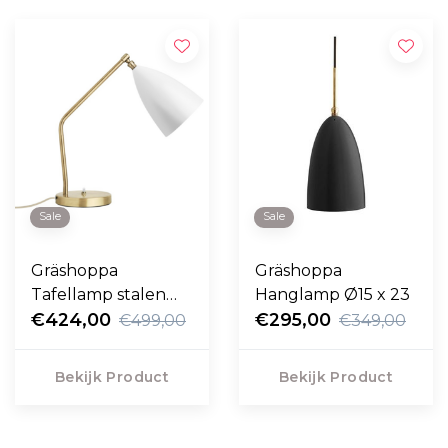
Sale
Sale
Gräshoppa
Gräshoppa
Tafellamp stalen
Hanglamp Ø15 x 23
kap
€424,00
€295,00
€499,00
€349,00
Bekijk Product
Bekijk Product