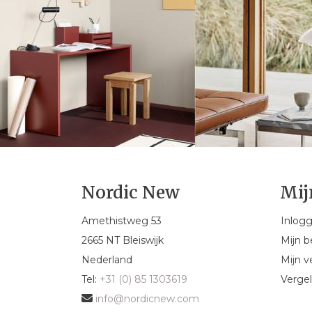
Nordic New
Mij
Amethistweg 53
Inlog
2665 NT Bleiswijk
Mijn b
Nederland
Mijn ve
Tel:
+31 (0) 85 1303619
Vergel
info@nordicnew.com