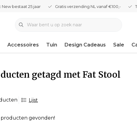
 New bestaat 25 jaar
Gratis verzending NL vanaf €100,-
Accessoires
Tuin
Design Cadeaus
Sale
C
ducten getagd met Fat Stool
oducten
Lijst
 producten gevonden!