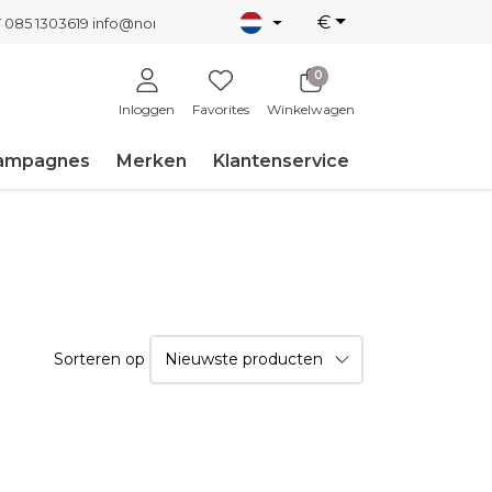
€
T 085 1303619
info@nordicnew.nl
0
Inloggen
Favorites
Winkelwagen
ampagnes
Merken
Klantenservice
Sorteren op