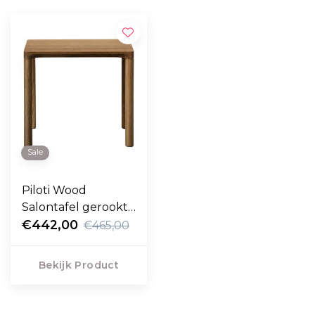
Sale
Piloti Wood
Salontafel gerookt
eiken, geolied.
€442,00
€465,00
Bekijk Product