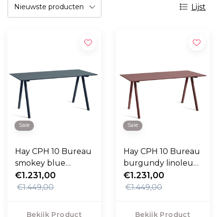
Lijst
Sale
Sale
Hay CPH 10 Bureau
Hay CPH 10 Bureau
smokey blue
burgundy linoleum
€1.231,00
linoleum 160cm
160cm
€1.231,00
€1.449,00
€1.449,00
Bekijk Product
Bekijk Product