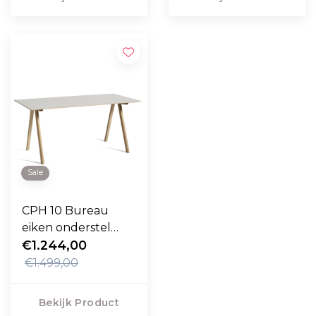
Sale
CPH 10 Bureau
eiken onderstel
160cm
€1.244,00
€1.499,00
Bekijk Product