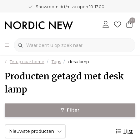
Showroom di t/m za open 10-17.00
0
Terug naar home
Tags
desk lamp
Producten getagd met desk
lamp
Filter
Lijst