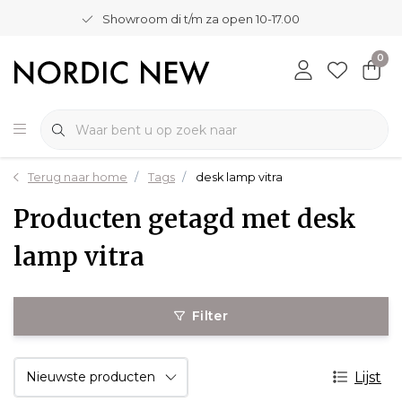
Showroom di t/m za open 10-17.00
0
Terug naar home
Tags
desk lamp vitra
Producten getagd met desk
lamp vitra
Filter
Lijst