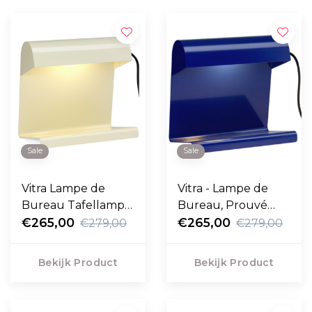
Sale
Sale
Vitra Lampe de
Vitra - Lampe de
Bureau Tafellamp
Bureau, Prouvé
Ecru
€265,00
Bleu Marcoule
€265,00
€279,00
€279,00
Bekijk Product
Bekijk Product