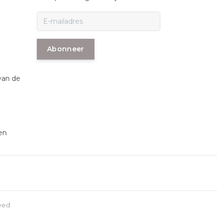
Abonneer
van de
en
eed