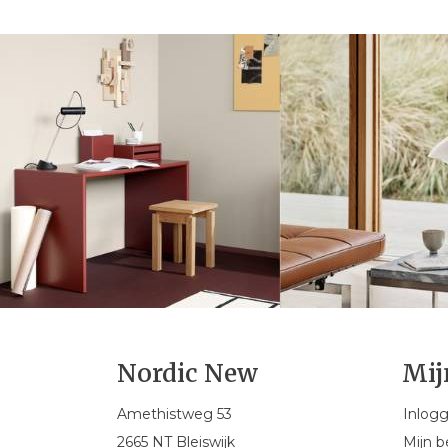
Nordic New
Mij
Amethistweg 53
Inlog
2665 NT Bleiswijk
Mijn b