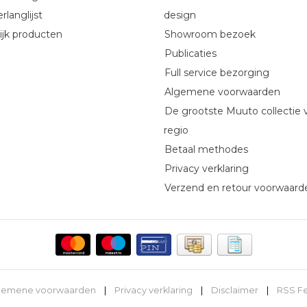
rlanglijst
design
ijk producten
Showroom bezoek
Publicaties
Full service bezorging
Algemene voorwaarden
De grootste Muuto collectie 
regio
Betaal methodes
Privacy verklaring
Verzend en retour voorwaard
gemene voorwaarden
|
Privacy verklaring
|
Disclaimer
|
RSS F