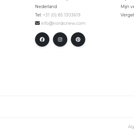
Nederland
Mijn ve
Tel:
+31 (0) 85 1303619
Vergel
info@nordicnew.com
Al