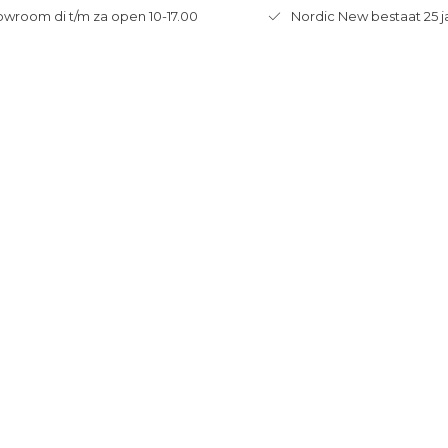
wroom di t/m za open 10-17.00
Nordic New bestaat 25 j