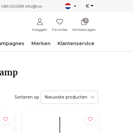
€
T 085 1303619
info@nordicnew.nl
0
Inloggen
Favorites
Winkelwagen
ampagnes
Merken
Klantenservice
lamp
Sorteren op