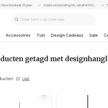
 New bestaat 25 jaar
Gratis verzending NL vanaf €100,-
Accessoires
Tuin
Design Cadeaus
Sale
C
oducten getagd met designhang
ducten
Lijst