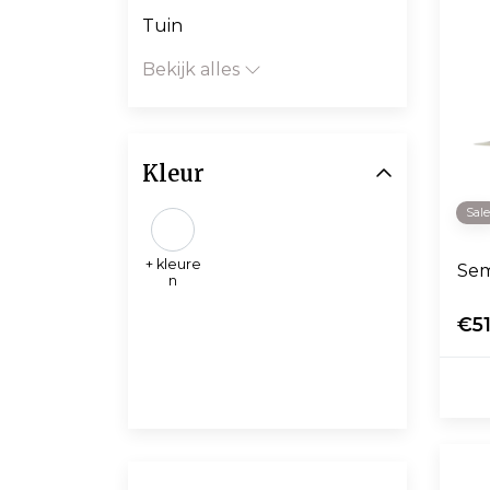
Tuin
Bekijk alles
Kleur
Sal
+ kleure
Sem
n
€5