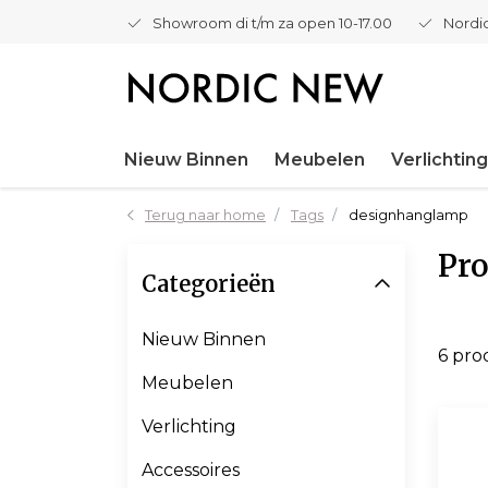
Showroom di t/m za open 10-17.00
Nordic
Nieuw Binnen
Meubelen
Verlichting
Terug naar home
Tags
designhanglamp
Pr
Categorieën
Nieuw Binnen
6 pro
Meubelen
Verlichting
Accessoires