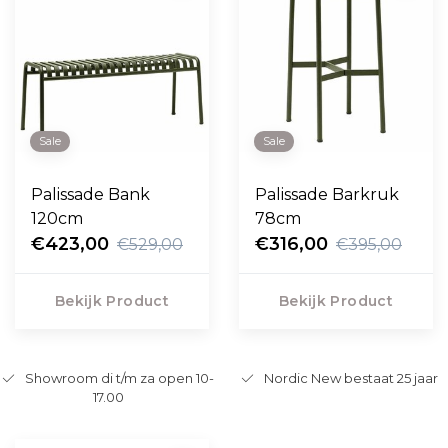
Sale
Sale
Palissade Bank
Palissade Barkruk
120cm
78cm
€423,00
€316,00
€529,00
€395,00
Bekijk Product
Bekijk Product
Showroom di t/m za open 10-
Nordic New bestaat 25 jaar
17.00