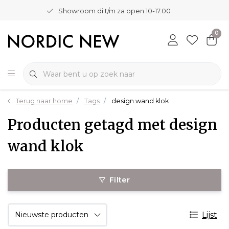
Showroom di t/m za open 10-17.00
0
Terug naar home
Tags
design wand klok
Producten getagd met design
wand klok
Filter
Lijst