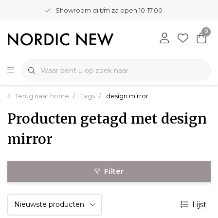
Showroom di t/m za open 10-17.00
0
Terug naar home
Tags
design mirror
Producten getagd met design
mirror
Filter
Lijst