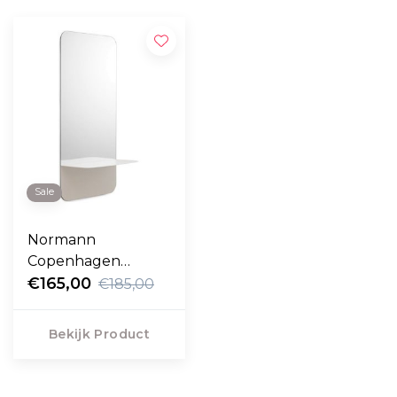
Sale
Normann
Copenhagen
Horizon Spiegel
€165,00
€185,00
Verticaal
Bekijk Product