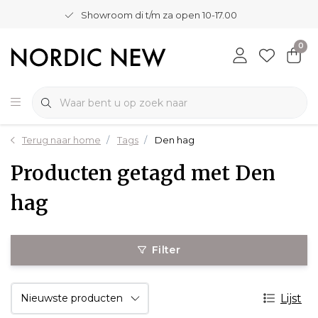
Showroom di t/m za open 10-17.00
0
Terug naar home
Tags
Den hag
Producten getagd met Den
hag
Filter
Lijst