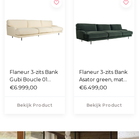
Flaneur 3-zits Bank
Flaneur 3-zits Bank
Gubi Boucle 01
Asator green, mat
cream, mat zwart
€6.999,00
zwart poten
€6.499,00
poten
Bekijk Product
Bekijk Product