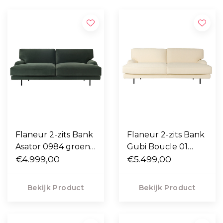
Flaneur 2-zits Bank
Flaneur 2-zits Bank
Asator 0984 groen,
Gubi Boucle 01
mat zwart poten
€4.999,00
cream, mat zwart
€5.499,00
poten
Bekijk Product
Bekijk Product