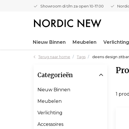
Showroom di t/m za open 10-17.00
Nordic
Nieuw Binnen
Meubelen
Verlichting
Terug naar home
Tags
deens design zitba
Pro
Categorieën
Nieuw Binnen
1 pro
Meubelen
Verlichting
Accessoires