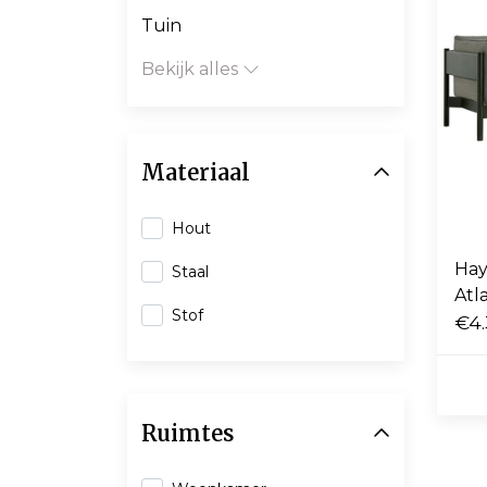
Tuin
Bekijk alles
Materiaal
Hout
Hay
Staal
Atl
Stof
fra
€4.
Ruimtes