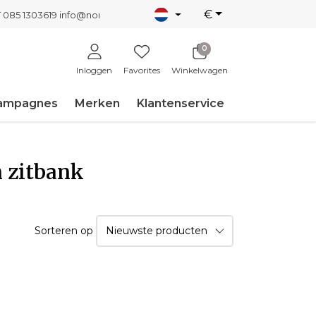
€
T 085 1303619
info@nordicnew.nl
0
Inloggen
Favorites
Winkelwagen
ampagnes
Merken
Klantenservice
 zitbank
Sorteren op