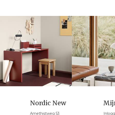
Nordic New
Mij
Amethistweg 53
Inlog