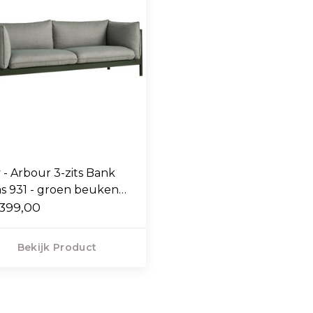
 - Arbour 3-zits Bank
as 931 - groen beuken
me
399,00
Bekijk Product