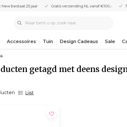
 New bestaat 25 jaar
Gratis verzending NL vanaf €100,-
Accessoires
Tuin
Design Cadeaus
Sale
C
nk
ducten getagd met deens design
ducten
Lijst