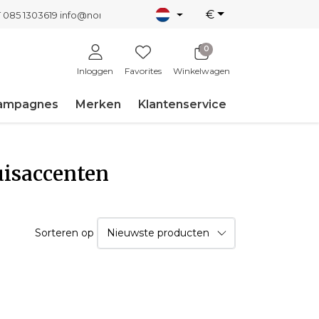
€
T 085 1303619
info@nordicnew.nl
0
Inloggen
Favorites
Winkelwagen
ampagnes
Merken
Klantenservice
uisaccenten
Sorteren op