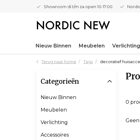
Showroom di t/m za open 10-17.00
Nordic
Nieuw Binnen
Meubelen
Verlichting
Terug naar home
Tags
decoratief huisacc
Pro
Categorieën
Nieuw Binnen
0 pr
Meubelen
Geen
Verlichting
Accessoires