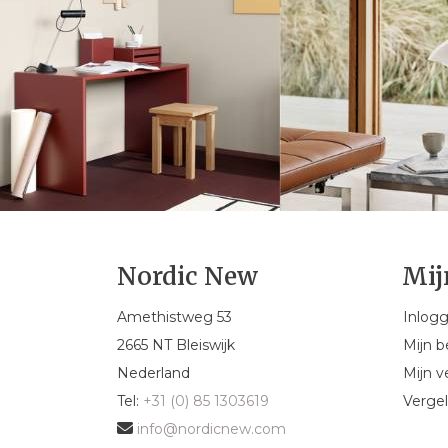
Nordic New
Mij
Amethistweg 53
Inlog
2665 NT Bleiswijk
Mijn b
Nederland
Mijn ve
Tel:
+31 (0) 85 1303619
Vergel
info@nordicnew.com