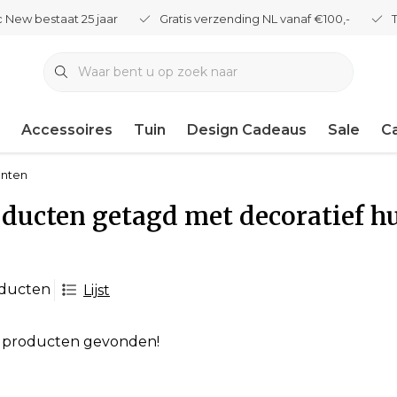
 New bestaat 25 jaar
Gratis verzending NL vanaf €100,-
Accessoires
Tuin
Design Cadeaus
Sale
C
enten
ducten getagd met decoratief h
oducten
Lijst
 producten gevonden!