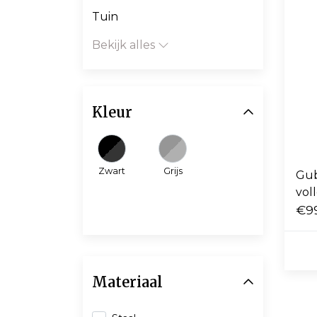
Tuin
Bekijk alles
Kleur
Zwart
Grijs
Gub
vol
cen
€9
Materiaal