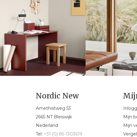
Nordic New
Mij
Amethistweg 53
Inlog
2665 NT Bleiswijk
Mijn b
Nederland
Mijn ve
Tel:
+31 (0) 85 1303619
Vergel