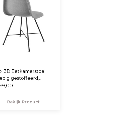
i 3D Eetkamerstoel
ledig gestoffeerd,
ter base onderstel
99,00
Bekijk Product