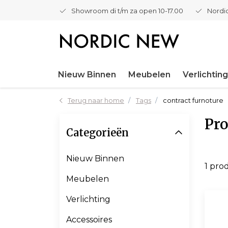
Showroom di t/m za open 10-17.00
Nordic
Nieuw Binnen
Meubelen
Verlichting
Terug naar home
Tags
contract furnoture
Pro
Categorieën
Nieuw Binnen
1 pro
Meubelen
Verlichting
Accessoires