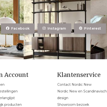
Facebook
Instagram
Pinterest
n Account
Klantenservice
gen
Contact Nordic New
estellingen
Nordic New en Scandinavisch
rlanglijst
design
ijk producten
Showroom bezoek