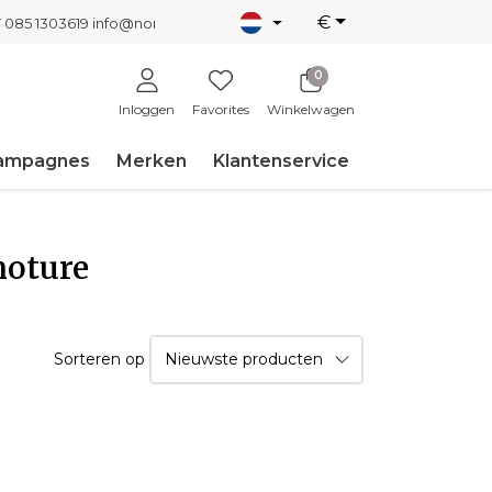
€
T 085 1303619
info@nordicnew.nl
0
Inloggen
Favorites
Winkelwagen
ampagnes
Merken
Klantenservice
noture
Sorteren op