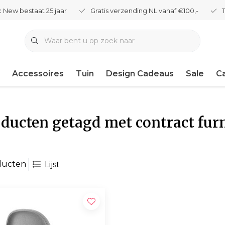
 New bestaat 25 jaar
Gratis verzending NL vanaf €100,-
Accessoires
Tuin
Design Cadeaus
Sale
C
ducten getagd met contract fur
ducten
Lijst