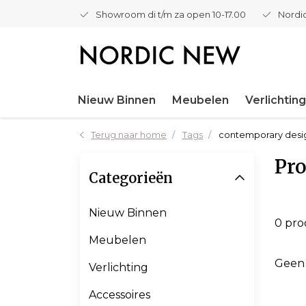
Showroom di t/m za open 10-17.00
Nordic
Nieuw Binnen
Meubelen
Verlichting
Terug naar home
Tags
contemporary desi
Pr
Categorieën
Nieuw Binnen
0 pr
Meubelen
Geen
Verlichting
Accessoires