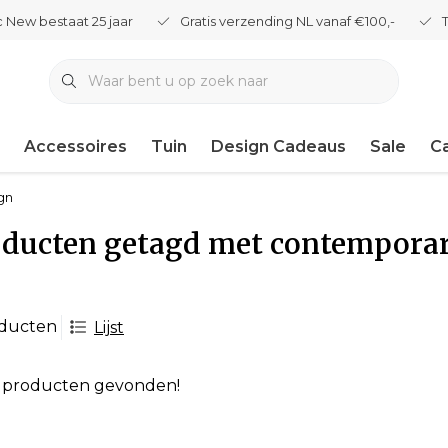
 New bestaat 25 jaar
Gratis verzending NL vanaf €100,-
Accessoires
Tuin
Design Cadeaus
Sale
C
gn
oducten getagd met contempora
oducten
Lijst
 producten gevonden!