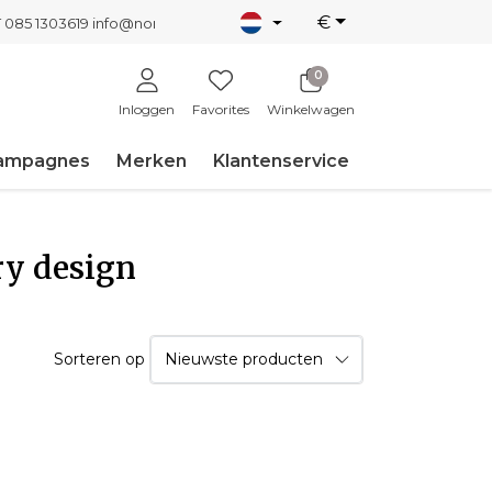
€
T 085 1303619
info@nordicnew.nl
0
Inloggen
Favorites
Winkelwagen
ampagnes
Merken
Klantenservice
ry design
Sorteren op