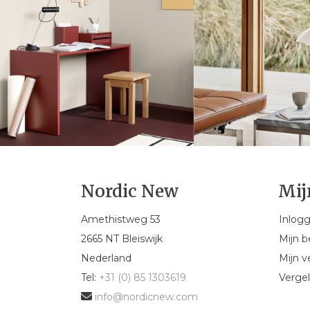
Nordic New
Mij
Amethistweg 53
Inlog
2665 NT Bleiswijk
Mijn b
Nederland
Mijn ve
Tel:
+31 (0) 85 1303619
Vergel
info@nordicnew.com