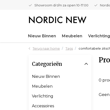
Showroom di t/m za open 10-17.00
Nordic
Nieuw Binnen
Meubelen
Verlichting
Terug naar home
Tags
comfortabele zitsc
Pro
Categorieën
Nieuw Binnen
0 pr
Meubelen
Geen
Verlichting
Accessoires