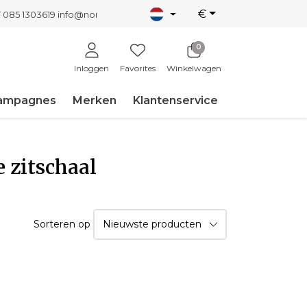
€
T 085 1303619
info@nordicnew.nl
0
Inloggen
Favorites
Winkelwagen
ampagnes
Merken
Klantenservice
 zitschaal
Sorteren op