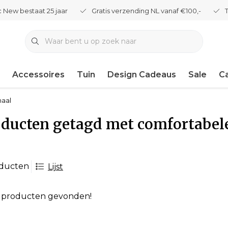
 New bestaat 25 jaar
Gratis verzending NL vanaf €100,-
Accessoires
Tuin
Design Cadeaus
Sale
C
haal
ducten getagd met comfortabele
oducten
Lijst
 producten gevonden!