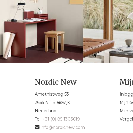
Nordic New
Mij
Amethistweg 53
Inlog
2665 NT Bleiswijk
Mijn b
Nederland
Mijn ve
Tel:
+31 (0) 85 1303619
Vergel
info@nordicnew.com