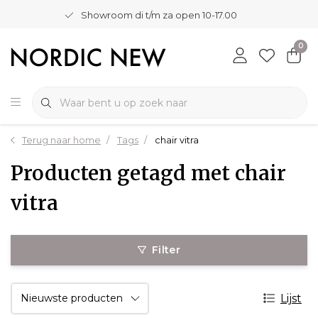
Showroom di t/m za open 10-17.00
0
Terug naar home
Tags
chair vitra
Producten getagd met chair
vitra
Filter
Lijst