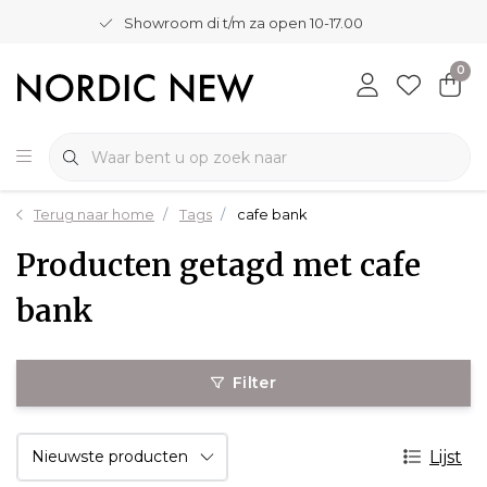
Showroom di t/m za open 10-17.00
0
Terug naar home
Tags
cafe bank
Producten getagd met cafe
bank
Filter
Lijst