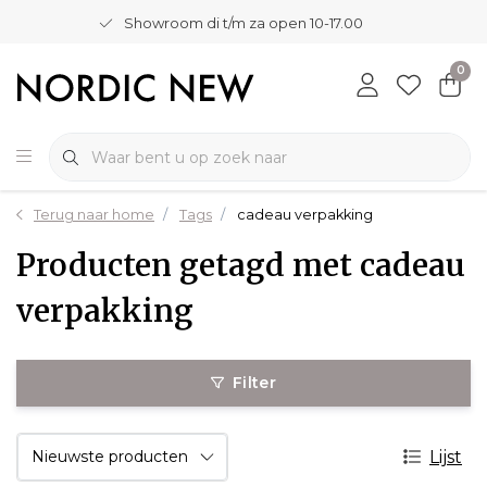
Showroom di t/m za open 10-17.00
0
Terug naar home
Tags
cadeau verpakking
Producten getagd met cadeau
verpakking
Filter
Lijst