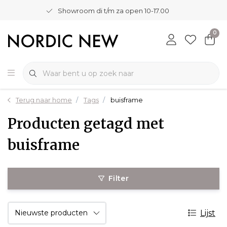
Showroom di t/m za open 10-17.00
0
Terug naar home
Tags
buisframe
Producten getagd met
buisframe
Filter
Lijst