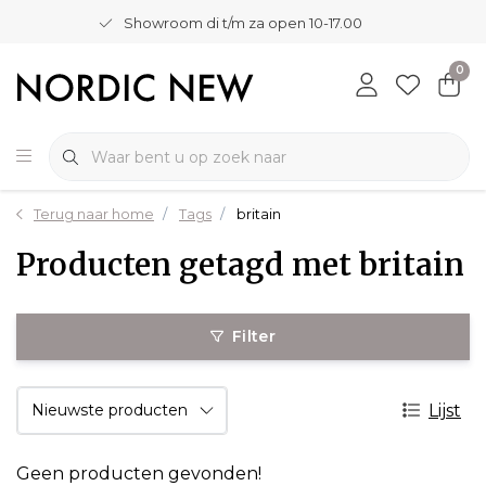
Showroom di t/m za open 10-17.00
0
Terug naar home
Tags
britain
Producten getagd met britain
Filter
Lijst
Geen producten gevonden!