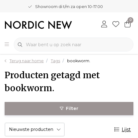
Showroom di t/m za open 10-17.00
0
Terug naar home
Tags
bookworm.
Producten getagd met
bookworm.
Filter
Lijst