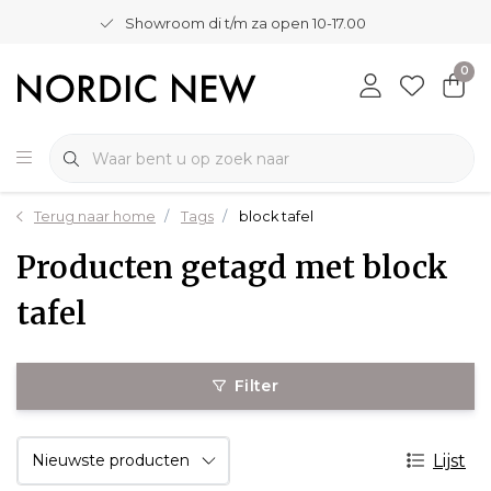
Showroom di t/m za open 10-17.00
0
Terug naar home
Tags
block tafel
Producten getagd met block
tafel
Filter
Lijst