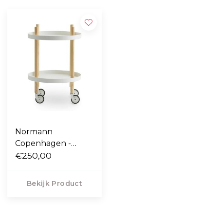
Normann
Copenhagen -
Block tafel Ø45
€250,00
Bekijk Product