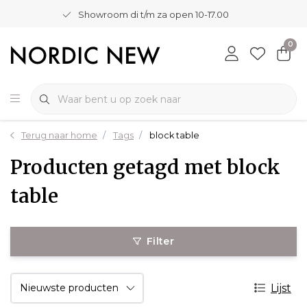
Showroom di t/m za open 10-17.00
0
Terug naar home
Tags
block table
Producten getagd met block
table
Filter
Lijst