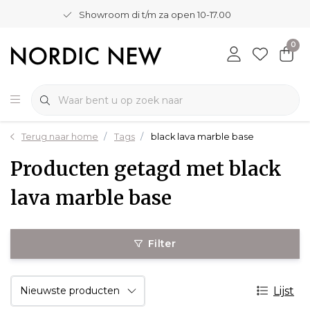
Showroom di t/m za open 10-17.00
0
Terug naar home
Tags
black lava marble base
Producten getagd met black
lava marble base
Filter
Lijst