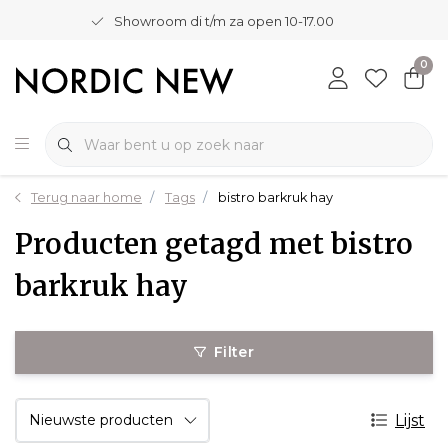
Showroom di t/m za open 10-17.00
0
Terug naar home
Tags
bistro barkruk hay
Producten getagd met bistro
barkruk hay
Filter
Lijst