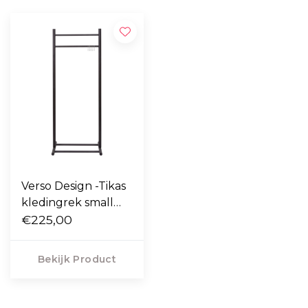
Verso Design -Tikas
kledingrek small
H125 cm.
€225,00
Bekijk Product