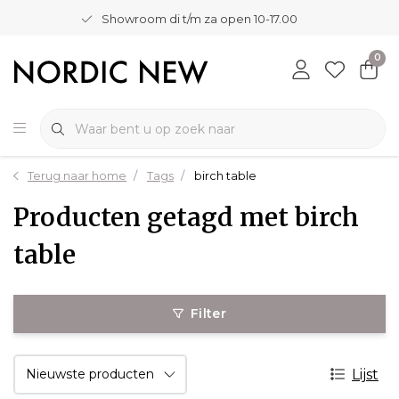
Showroom di t/m za open 10-17.00
0
Terug naar home
Tags
birch table
Producten getagd met birch
table
Filter
Lijst