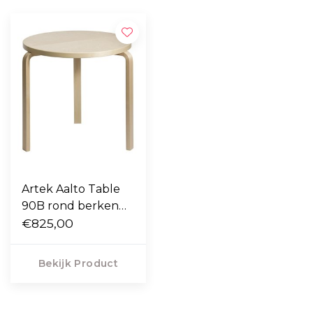
Artek Aalto Table
90B rond berken
Ø75
€825,00
Bekijk Product