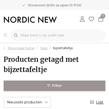
Showroom di t/m za open 10-17.00
0
Terug naar home
Tags
bijzettafeltje
Producten getagd met
bijzettafeltje
Filter
Lijst