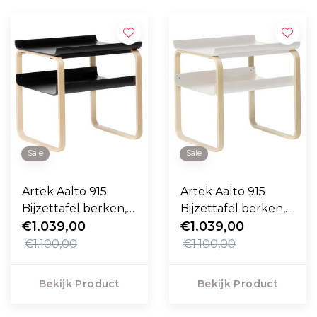
Sale
Sale
Artek Aalto 915
Artek Aalto 915
Bijzettafel berken,
Bijzettafel berken,
zwart
€1.039,00
wit
€1.039,00
€1.100,00
€1.100,00
Bekijk Product
Bekijk Product