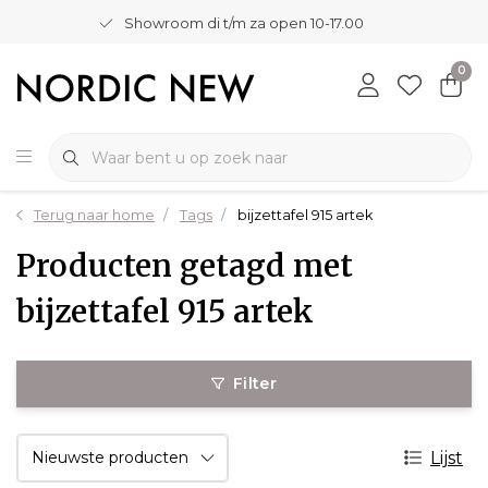
Showroom di t/m za open 10-17.00
0
Terug naar home
Tags
bijzettafel 915 artek
Producten getagd met
bijzettafel 915 artek
Filter
Lijst