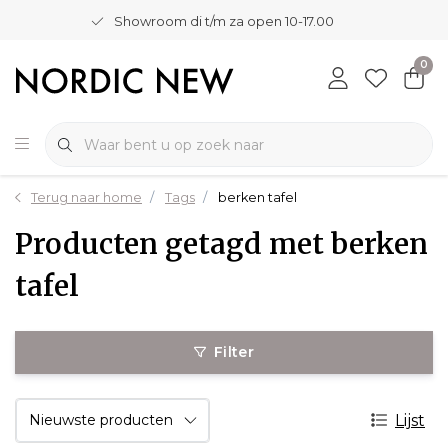
Showroom di t/m za open 10-17.00
0
Terug naar home
Tags
berken tafel
Producten getagd met berken
tafel
Filter
Lijst