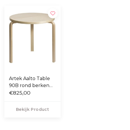
Artek Aalto Table
90B rond berken
Ø75
€825,00
Bekijk Product