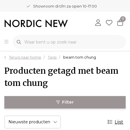
Showroom di t/m za open 10-17.00
0
Terug naar home
Tags
beam tom chung
Producten getagd met beam
tom chung
Filter
Lijst