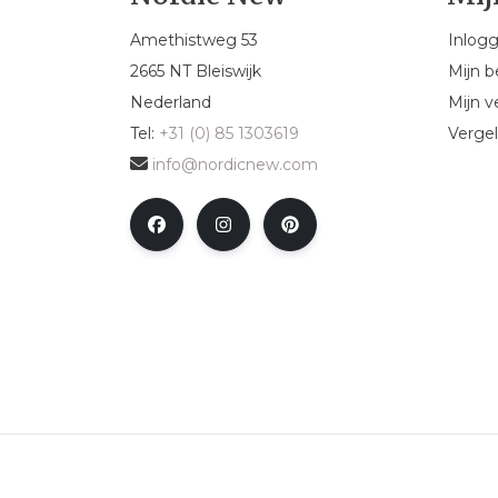
Amethistweg 53
Inlog
2665 NT Bleiswijk
Mijn b
Nederland
Mijn ve
Tel:
+31 (0) 85 1303619
Vergel
info@nordicnew.com