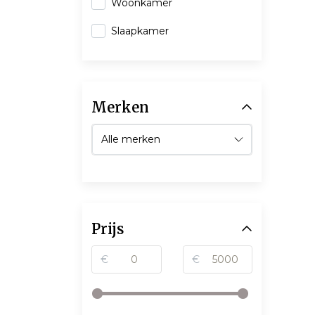
Woonkamer
Slaapkamer
Merken
Prijs
€
€