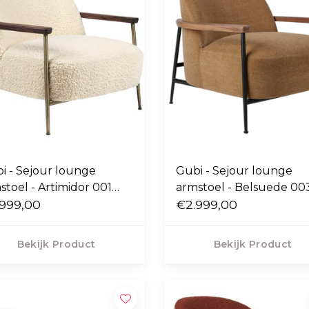
i - Sejour lounge
Gubi - Sejour lounge
stoel - Artimidor 001
armstoel - Belsuede 00
eam
999,00
€2.999,00
Bekijk Product
Bekijk Product