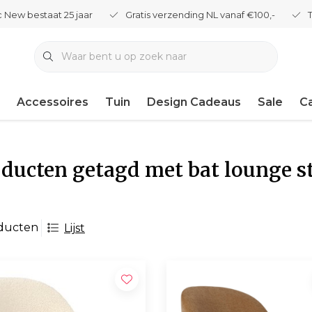
 New bestaat 25 jaar
Gratis verzending NL vanaf €100,-
Accessoires
Tuin
Design Cadeaus
Sale
C
ducten getagd met bat lounge s
ducten
Lijst