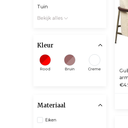
Tuin
Bekijk alles
Kleur
Rood
Bruin
Creme
Gub
arm
cr
€4.
Materiaal
Eiken