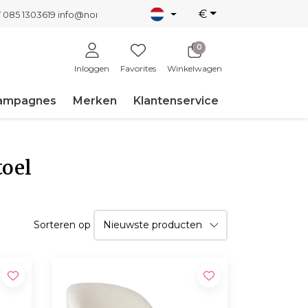
€
T 085 1303619
info@nordicnew.nl
0
Inloggen
Favorites
Winkelwagen
ampagnes
Merken
Klantenservice
toel
Sorteren op