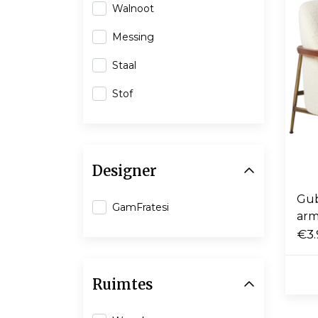
Walnoot
Messing
Staal
Stof
Designer
Gub
GamFratesi
arm
€3.
Ruimtes