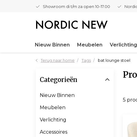
Showroom di t/m za open 10-17.00
Nordic
Nieuw Binnen
Meubelen
Verlichting
Terug naar home
Tags
bat lounge stoel
Pro
Categorieën
Nieuw Binnen
5 pro
Meubelen
Verlichting
Accessoires