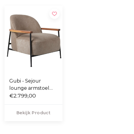
Gubi - Sejour
lounge armstoel
walnoot - Mumble
€2.799,00
14 taupe
Bekijk Product