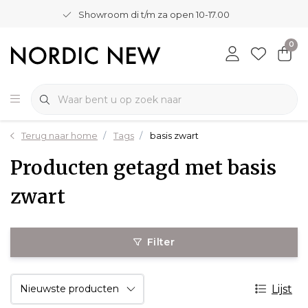
Showroom di t/m za open 10-17.00
0
Terug naar home
Tags
basis zwart
Producten getagd met basis
zwart
Filter
Lijst