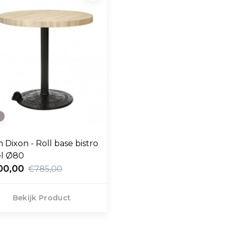
e
 Dixon - Roll base bistro
el Ø80
00,00
€785,00
Bekijk Product