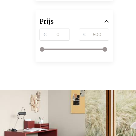
Prijs
€
€