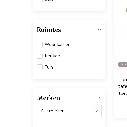
Ruimtes
Woonkamer
Keuken
Sal
Tuin
Tom
taf
€5
Merken