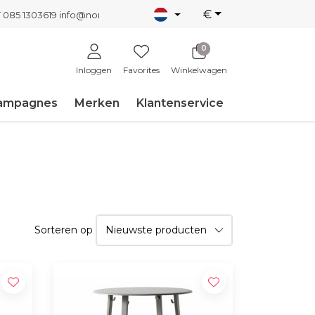
€
T 085 1303619
info@nordicnew.nl
0
Inloggen
Favorites
Winkelwagen
ampagnes
Merken
Klantenservice
Sorteren op