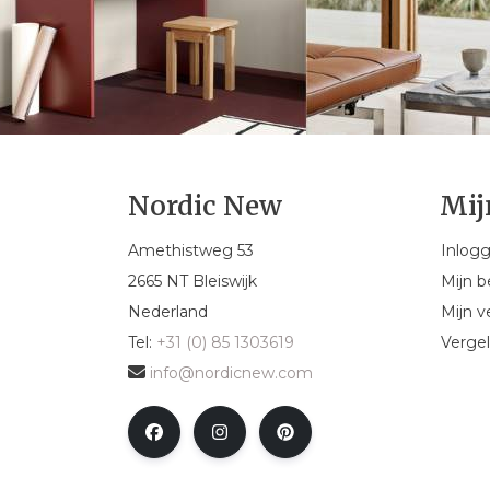
Nordic New
Mij
Amethistweg 53
Inlog
2665 NT Bleiswijk
Mijn b
Nederland
Mijn ve
Tel:
+31 (0) 85 1303619
Vergel
info@nordicnew.com