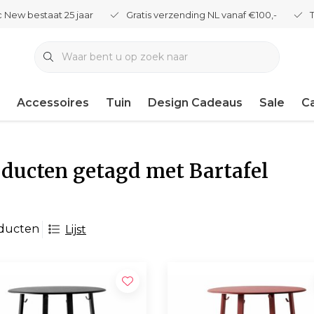
 New bestaat 25 jaar
Gratis verzending NL vanaf €100,-
Accessoires
Tuin
Design Cadeaus
Sale
C
ducten getagd met Bartafel
oducten
Lijst