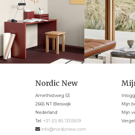
Nordic New
Mij
Amethistweg 53
Inlog
2665 NT Bleiswijk
Mijn b
Nederland
Mijn ve
Tel:
+31 (0) 85 1303619
Vergel
info@nordicnew.com