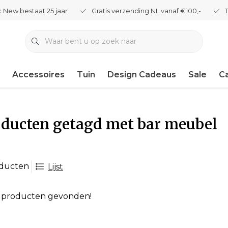
 New bestaat 25 jaar
Gratis verzending NL vanaf €100,-
Accessoires
Tuin
Design Cadeaus
Sale
C
ducten getagd met bar meubel
oducten
Lijst
 producten gevonden!