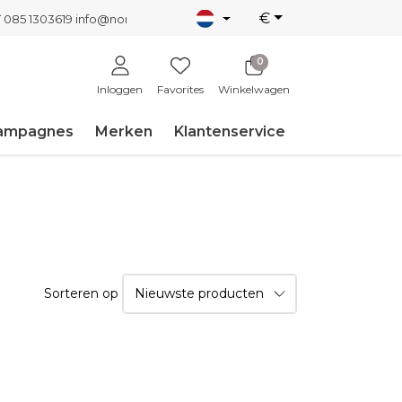
€
T 085 1303619
info@nordicnew.nl
0
Inloggen
Favorites
Winkelwagen
ampagnes
Merken
Klantenservice
Sorteren op