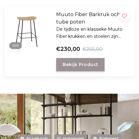
Muuto Fiber Barkruk ochre,
tube poten
De tijdloze en klassieke Muuto
Fiber krukken en stoelen zijn
ontdaan van alle onnodige
Sale
€230,00
€255,00
onderdelen en het resultaat is
een perfecte mix van een
Bekijk Product
harmonieus uiterlijk en prima
comfort.
Facebook
Instagram
Pinterest