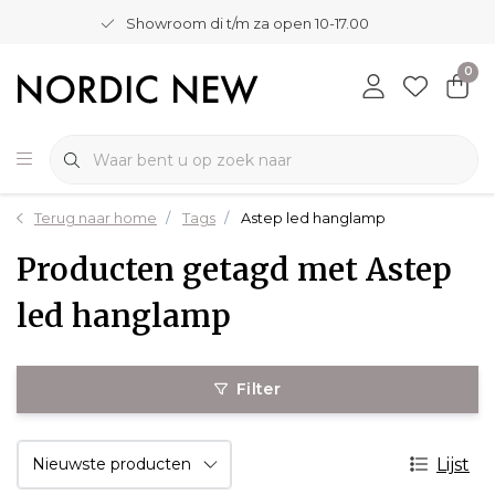
Showroom di t/m za open 10-17.00
0
Terug naar home
Tags
Astep led hanglamp
Producten getagd met Astep
led hanglamp
Filter
Lijst