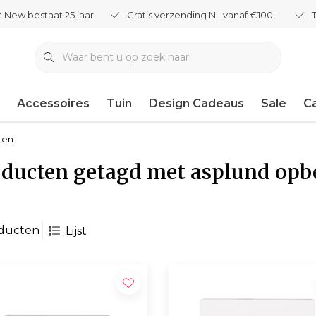
 New bestaat 25 jaar
Gratis verzending NL vanaf €100,-
Accessoires
Tuin
Design Cadeaus
Sale
C
ten
ducten getagd met asplund opb
oducten
Lijst