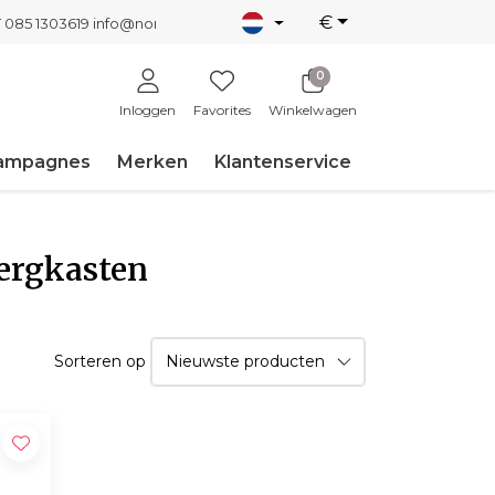
€
T 085 1303619
info@nordicnew.nl
0
Inloggen
Favorites
Winkelwagen
ampagnes
Merken
Klantenservice
ergkasten
Sorteren op