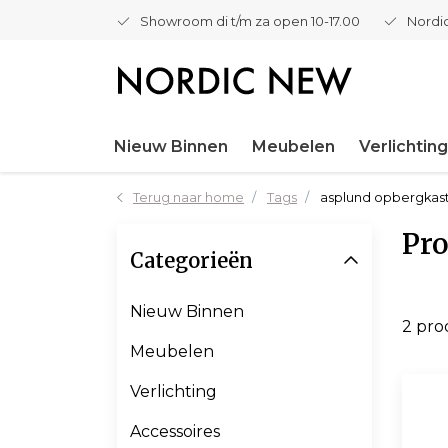
Showroom di t/m za open 10-17.00
Nordic
Nieuw Binnen
Meubelen
Verlichting
Terug naar home
Tags
asplund opbergkas
Pro
Categorieën
Nieuw Binnen
2 pr
Meubelen
Verlichting
Accessoires