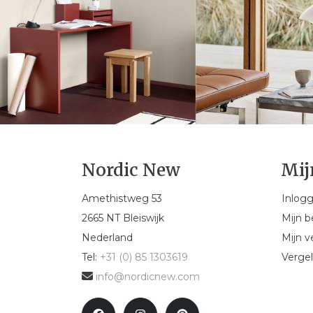
Nordic New
Mij
Amethistweg 53
Inlog
2665 NT Bleiswijk
Mijn b
Nederland
Mijn ve
Tel:
+31 (0) 85 1303619
Vergel
info@nordicnew.com