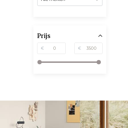
Prijs
€
€